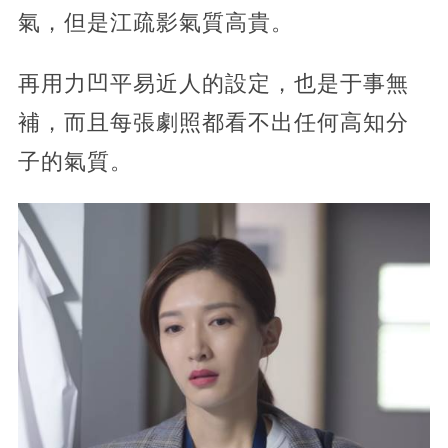
氣，但是江疏影氣質高貴。
再用力凹平易近人的設定，也是于事無
補，而且每張劇照都看不出任何高知分
子的氣質。