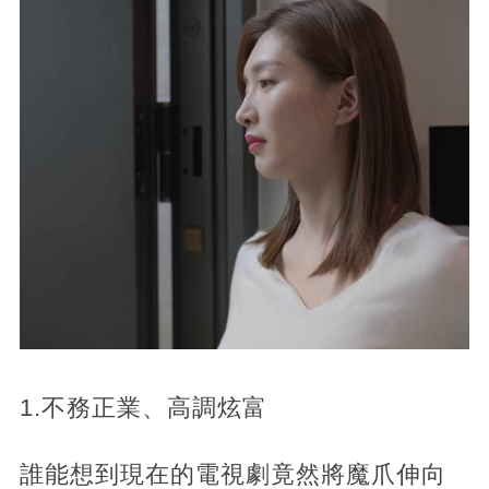
1.不務正業、高調炫富
誰能想到現在的電視劇竟然將魔爪伸向