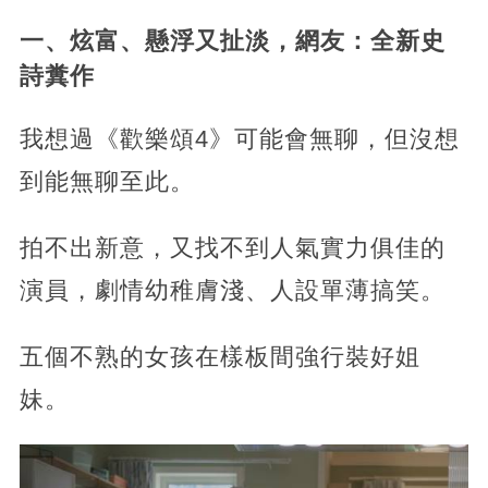
一、炫富、懸浮又扯淡，網友：全新史
詩糞作
我想過《歡樂頌4》可能會無聊，但沒想
到能無聊至此。
拍不出新意，又找不到人氣實力俱佳的
演員，劇情幼稚膚淺、人設單薄搞笑。
五個不熟的女孩在樣板間強行裝好姐
妹。