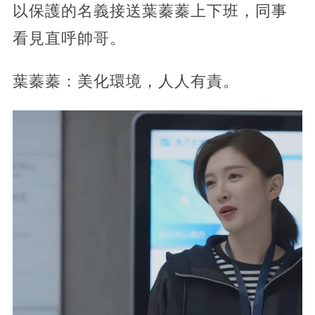
以保護的名義接送葉蓁蓁上下班，同事
看見直呼帥哥。
葉蓁蓁：美化環境，人人有責。