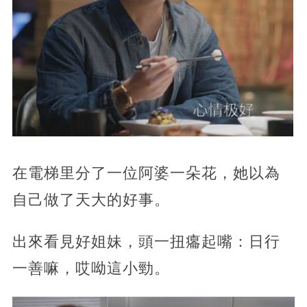
在電梯里分了一位阿婆一朵花，她以為
自己做了天大的好事。
出來看見好姐妹，頭一扭癟起嘴：日行
一善嘛，哎呦這小勁。