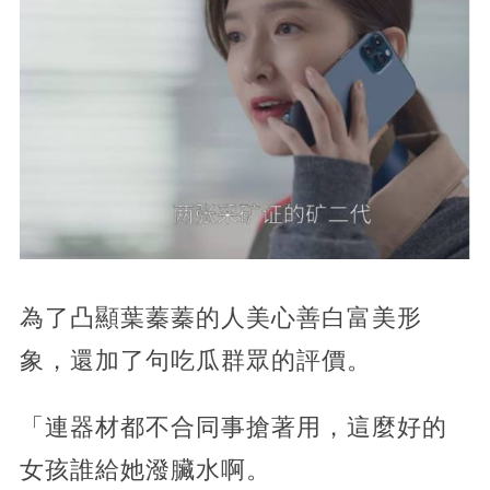
為了凸顯葉蓁蓁的人美心善白富美形
象，還加了句吃瓜群眾的評價。
「連器材都不合同事搶著用，這麼好的
女孩誰給她潑臟水啊。