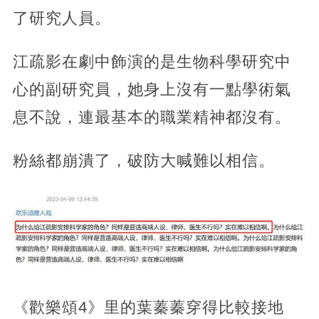
了研究人員。
江疏影在劇中飾演的是生物科學研究中
心的副研究員，她身上沒有一點學術氣
息不說，連最基本的職業精神都沒有。
粉絲都崩潰了，破防大喊難以相信。
《歡樂頌4》里的葉蓁蓁穿得比較接地