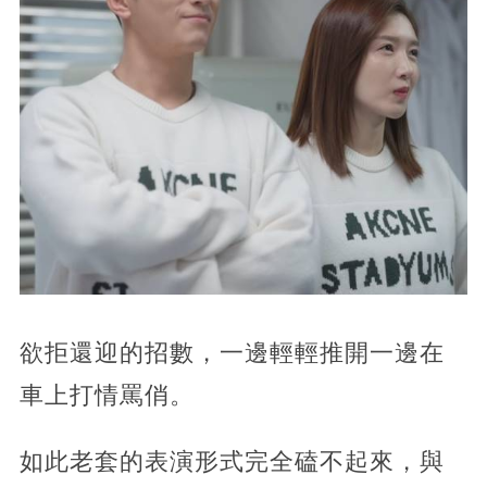
欲拒還迎的招數，一邊輕輕推開一邊在
車上打情罵俏。
如此老套的表演形式完全磕不起來，與