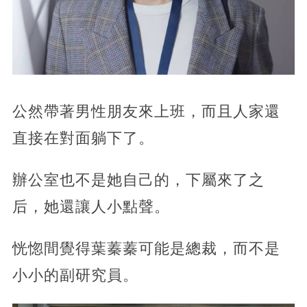
公然帶著男性朋友來上班，而且人家還
直接在對面躺下了。
辦公室也不是她自己的，下屬來了之
后，她還讓人小點聲。
恍惚間覺得葉蓁蓁可能是總裁，而不是
小小的副研究員。