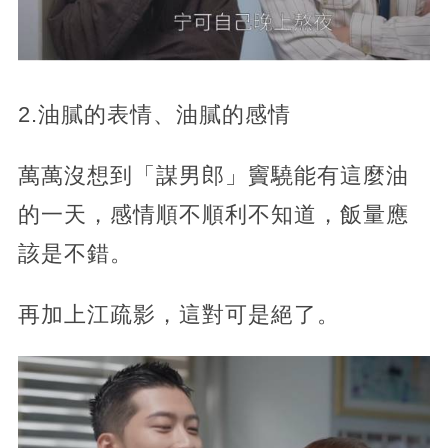
2.油膩的表情、油膩的感情
萬萬沒想到「謀男郎」竇驍能有這麼油
的一天，感情順不順利不知道，飯量應
該是不錯。
再加上江疏影，這對可是絕了。