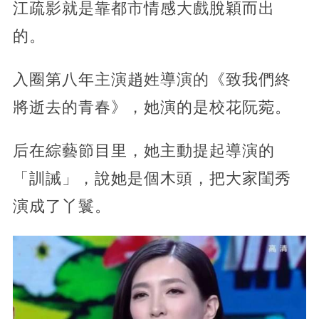
江疏影就是靠都市情感大戲脫穎而出
的。
入圈第八年主演趙姓導演的《致我們終
將逝去的青春》，她演的是校花阮菀。
后在綜藝節目里，她主動提起導演的
「訓誡」，說她是個木頭，把大家閨秀
演成了丫鬟。