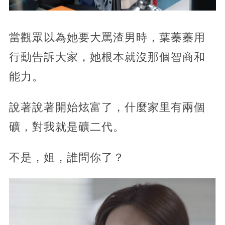
當觀眾以為她要大罵渣男時，葉蓁蓁用
行動告訴大家，她根本就沒那個智商和
能力。
說著說著開始炫富了，什麼家里有兩個
礦，對我就是礦二代。
不是，姐，誰問你了？