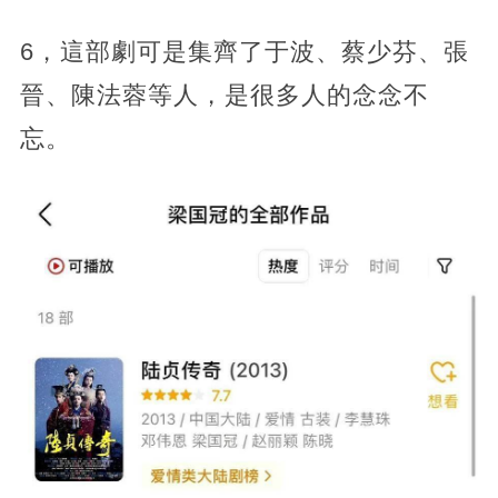
6，這部劇可是集齊了于波、蔡少芬、張
晉、陳法蓉等人，是很多人的念念不
忘。