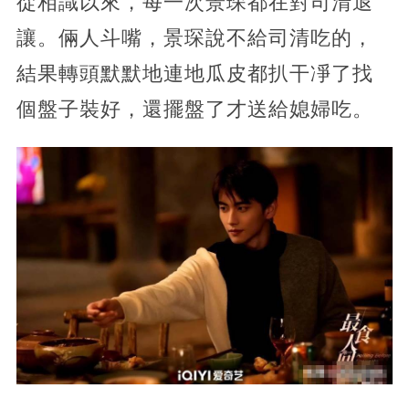
從相識以來，每一次景琛都在對司清退
讓。倆人斗嘴，景琛說不給司清吃的，
結果轉頭默默地連地瓜皮都扒干凈了找
個盤子裝好，還擺盤了才送給媳婦吃。