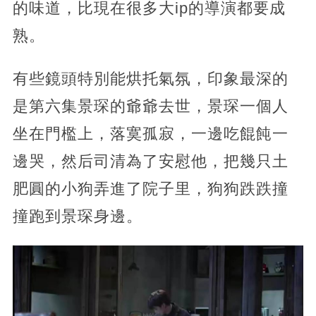
的味道，比現在很多大ip的導演都要成
熟。
有些鏡頭特別能烘托氣氛，印象最深的
是第六集景琛的爺爺去世，景琛一個人
坐在門檻上，落寞孤寂，一邊吃餛飩一
邊哭，然后司清為了安慰他，把幾只土
肥圓的小狗弄進了院子里，狗狗跌跌撞
撞跑到景琛身邊。