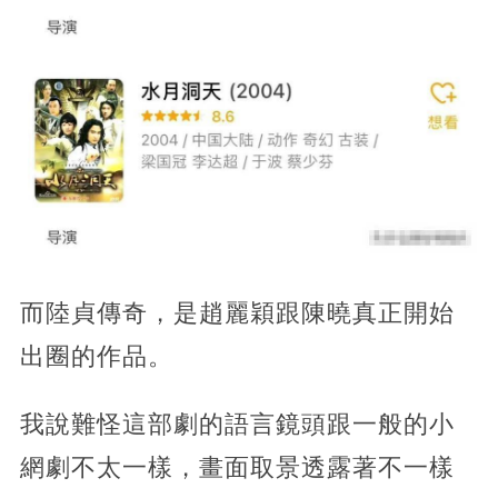
而陸貞傳奇，是趙麗穎跟陳曉真正開始
出圈的作品。
我說難怪這部劇的語言鏡頭跟一般的小
網劇不太一樣，畫面取景透露著不一樣