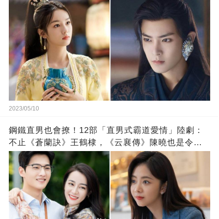
2023/05/10
鋼鐵直男也會撩！12部「直男式霸道愛情」陸劇：
不止《蒼蘭訣》王鶴棣，《云襄傳》陳曉也是令人
心動的霸道男主！