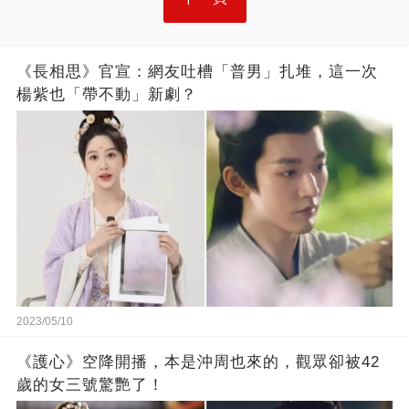
《長相思》官宣：網友吐槽「普男」扎堆，這一次
楊紫也「帶不動」新劇？
2023/05/10
《護心》空降開播，本是沖周也來的，觀眾卻被42
歲的女三號驚艷了！