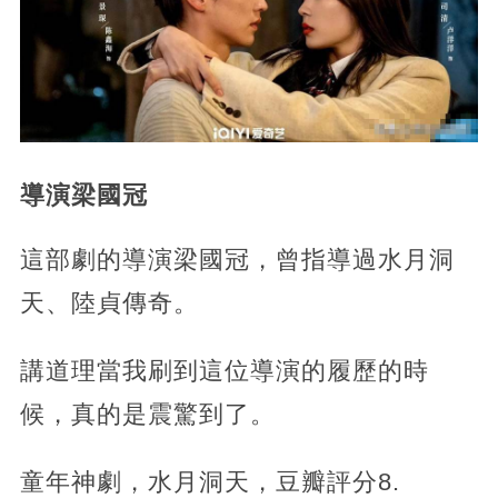
導演梁國冠
這部劇的導演梁國冠，曾指導過水月洞
天、陸貞傳奇。
講道理當我刷到這位導演的履歷的時
候，真的是震驚到了。
童年神劇，水月洞天，豆瓣評分8.