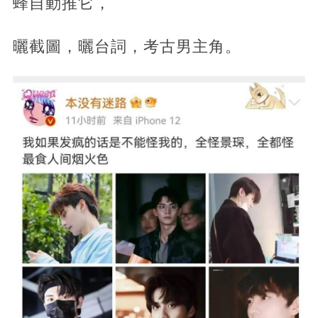
蜂自動推它，
曬截圖，曬台詞，考古男主角。