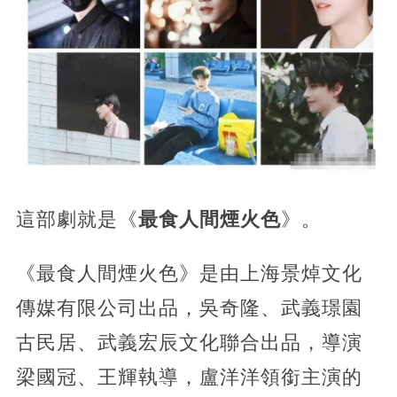
這部劇就是《
最食人間煙火色
》。
《最食人間煙火色》是由上海景焯文化
傳媒有限公司出品，吳奇隆、武義璟園
古民居、武義宏辰文化聯合出品，導演
梁國冠、王輝執導，盧洋洋領銜主演的