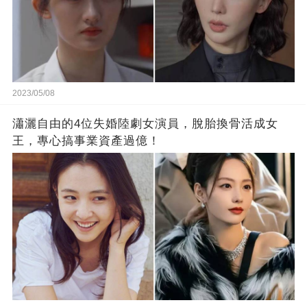
2023/05/08
瀟灑自由的4位失婚陸劇女演員，脫胎換骨活成女
王，專心搞事業資產過億！