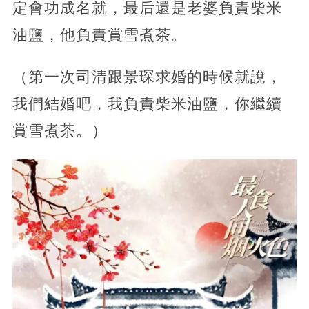
定會功成名就，最后還是老婆負責柴米
油鹽，他負責賞雪煮茶。
（第一次司清跟景琛求婚的時候就說，
我們結婚吧，我負責柴米油鹽，你繼續
賞雪煮茶。）