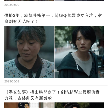
2023/05/09
僅播3集，就飆升榜第一，閆妮令觀眾成功入坑，家
庭劇有天花板了！
2023/05/09
《寧安如夢》播出時間定了！劇情精彩全員顏值實
力派，古裝劇又有新爆款