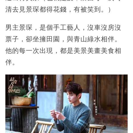
清去見景琛都得花錢，有被笑到。）
男主景琛，是個手工藝人，沒車沒房沒
票子，卻坐擁田園，與青山綠水相伴。
他的每一次出現，都是美景美畫美食相
伴。