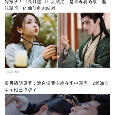
好家伙！《長月燼明》大結局，是最近看過最「無
語凝噎」的仙俠劇大結局
2023/05/09
長月燼明原著：澹台燼葉夕霧在牢中圓房，2個細節
暗示她已懷孕了