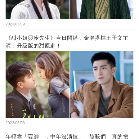
2023/05/09
《甜小姐與冷先生》今日開播，金瀚搭檔王子文主
演，升級版的甜寵劇！
2023/05/08
年輕靠「耍帥」，中年沒演技，「陸毅們」真的把