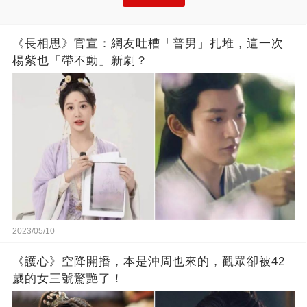
《長相思》官宣：網友吐槽「普男」扎堆，這一次
楊紫也「帶不動」新劇？
2023/05/10
《護心》空降開播，本是沖周也來的，觀眾卻被42
歲的女三號驚艷了！