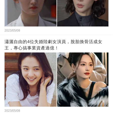
2023/05/08
瀟灑自由的4位失婚陸劇女演員，脫胎換骨活成女
王，專心搞事業資產過億！
2023/05/08