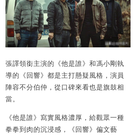
張譯領銜主演的《他是誰》和馮小剛執
導的《回響》都是主打懸疑風格，演員
陣容不分伯仲，從口碑來看也是旗鼓相
當。
《他是誰》寫實風格濃厚，給觀眾一種
拳拳到肉的沉浸感，《回響》偏文藝