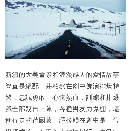
新疆的大美雪景和浪漫感人的愛情故事
簡直是絕配！井柏然在劇中飾演排爆特
警，忠誠勇敢，心懷熱血，訓練和排爆
戲全部親自上陣，各種男友力爆棚，堪
稱行走的荷爾蒙。譚松韻在劇中是一位