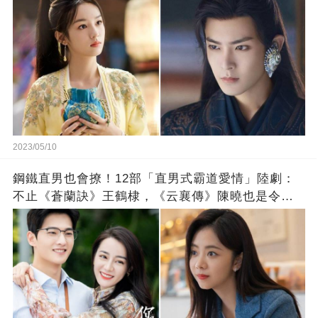
2023/05/10
鋼鐵直男也會撩！12部「直男式霸道愛情」陸劇：
不止《蒼蘭訣》王鶴棣，《云襄傳》陳曉也是令人
心動的霸道男主！