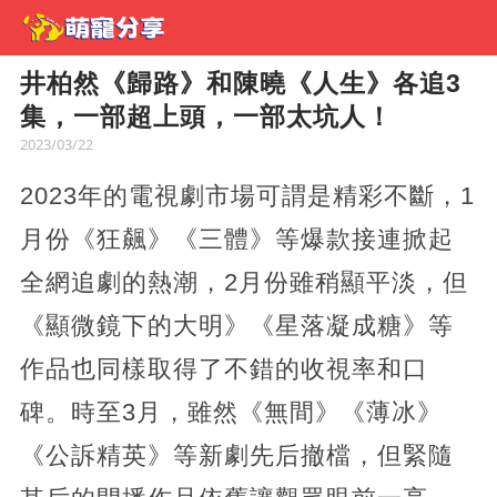
井柏然《歸路》和陳曉《人生》各追3
集，一部超上頭，一部太坑人！
2023/03/22
2023年的電視劇市場可謂是精彩不斷，1
月份《狂飆》《三體》等爆款接連掀起
全網追劇的熱潮，2月份雖稍顯平淡，但
《顯微鏡下的大明》《星落凝成糖》等
作品也同樣取得了不錯的收視率和口
碑。時至3月，雖然《無間》《薄冰》
《公訴精英》等新劇先后撤檔，但緊隨