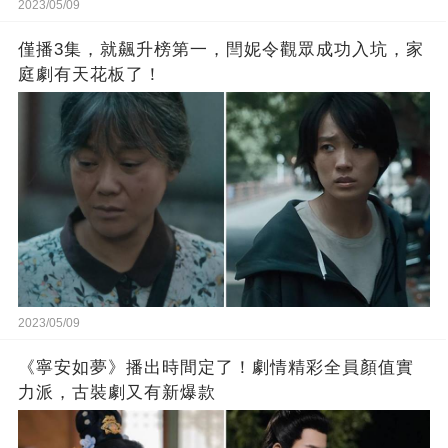
2023/05/09
僅播3集，就飆升榜第一，閆妮令觀眾成功入坑，家
庭劇有天花板了！
2023/05/09
《寧安如夢》播出時間定了！劇情精彩全員顏值實
力派，古裝劇又有新爆款