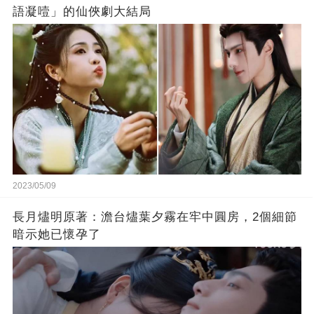
語凝噎」的仙俠劇大結局
2023/05/09
長月燼明原著：澹台燼葉夕霧在牢中圓房，2個細節
暗示她已懷孕了