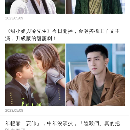
2023/05/09
《甜小姐與冷先生》今日開播，金瀚搭檔王子文主
演，升級版的甜寵劇！
2023/05/08
年輕靠「耍帥」，中年沒演技，「陸毅們」真的把