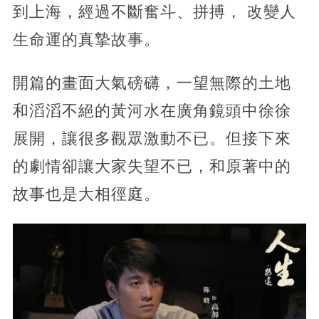
到上海，經過不斷奮斗、拼搏， 改變人
生命運的真摯故事。
開篇的畫面大氣磅礴，一望無際的土地
和滔滔不絕的黃河水在廣角鏡頭中徐徐
展開，讓很多觀眾激動不已。但接下來
的劇情卻讓大家失望不已，和原著中的
故事也是大相徑庭。