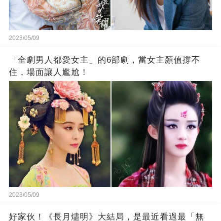
2023/05/09
「全劇男人都愛女主」的6部劇，當女主顏值撐不
住，場面讓人尷尬！
2023/05/09
好家伙！《長月燼明》大結局，是最近看過最「無