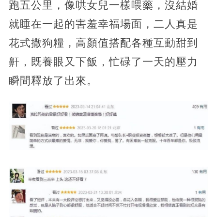
跑五公里，像哄女兒一樣喂藥，沒結婚
就睡在一起的害羞幸福場面，二人真是
花式撒狗糧，高顏值搭配各種互動甜到
鼾，既養眼又下飯，忙碌了一天的壓力
瞬間釋放了出來。