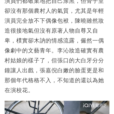
演員們都敬業地把自己涂黑，但骨子里
卻沒有那個農村人的氣質，尤其是年輕
演員完全放不下偶像包袱，陳曉雖然妝
造很接地氣但沒有原著人物自尊又自
卑，樸實卻木訥的情感流露，儼然一偶
像劇中的文藝青年。李沁妝造確實有農
村姑娘的樣子了，但張口的大白牙分分
鐘讓人出戲，張嘉倪白嫩的臉蛋更是和
那個年代格格不入，不知道的還以為她
在演校花。