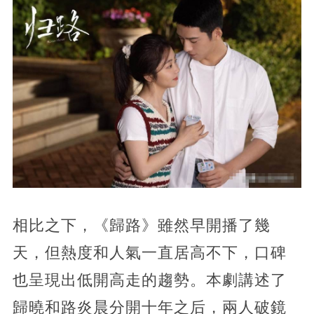
相比之下，《歸路》雖然早開播了幾
天，但熱度和人氣一直居高不下，口碑
也呈現出低開高走的趨勢。本劇講述了
歸曉和路炎晨分開十年之后，兩人破鏡