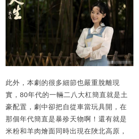
此外，本劇的很多細節也嚴重脫離現
實，80年代的一輛二八大杠簡直就是土
豪配置，劇中卻把自從車當玩具開，在
那個年代簡直是暴殄天物啊！還有就是
米粉和羊肉燴面同時出現在陜北高原，