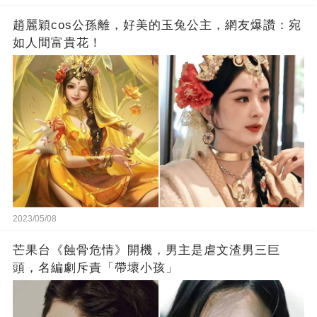
趙麗穎cos公孫離，好美的玉兔公主，網友爆讚：宛
如人間富貴花！
2023/05/08
芒果台《蝕骨危情》開機，男主是虐文渣男三巨
頭，名編劇斥責「帶壞小孩」