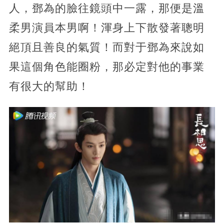
人，鄧為的臉往鏡頭中一露，那便是溫
柔男演員本男啊！渾身上下散發著聰明
絕頂且善良的氣質！而對于鄧為來說如
果這個角色能圈粉，那必定對他的事業
有很大的幫助！