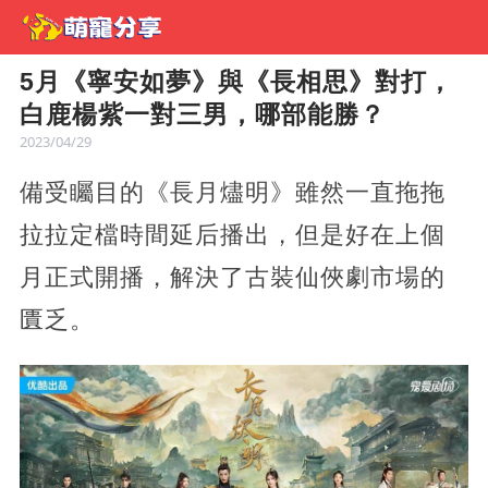
5月《寧安如夢》與《長相思》對打，
白鹿楊紫一對三男，哪部能勝？
2023/04/29
備受矚目的《長月燼明》雖然一直拖拖
拉拉定檔時間延后播出，但是好在上個
月正式開播，解決了古裝仙俠劇市場的
匱乏。