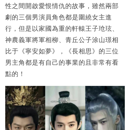
性之間開啟愛恨情仇的故事，雖然兩部
劇的三個男演員角色都是圍繞女主進
行，但是以家國為重的軒轅王子玱玹、
神農義軍將軍相柳、青丘公子涂山璟相
比于《寧安如夢》，《長相思》的三位
男主角都是有自己的事業的且非常有看
點的！