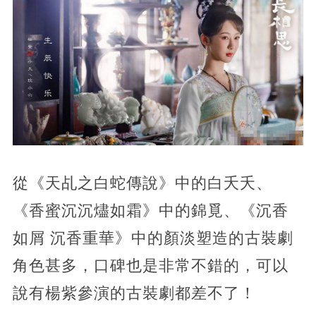
從《天乩之白蛇傳說》中的白夭夭、
《香蜜沉沉燼如霜》中的錦覓、《沉香
如屑 沉香重華》中的顏淡塑造的古裝劇
角色甚多，口碑也是非常不錯的，可以
說有楊紫參演的古裝劇都差不了！