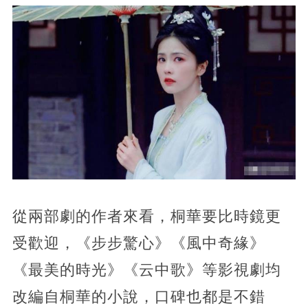
從兩部劇的作者來看，桐華要比時鏡更
受歡迎，《步步驚心》《風中奇緣》
《最美的時光》《云中歌》等影視劇均
改編自桐華的小說，口碑也都是不錯