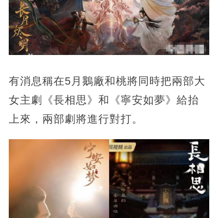
有消息稱在5月鵝廠和桃將同時把兩部大
女主劇《長相思》和《寧安如夢》給抬
上來，兩部劇將進行對打。