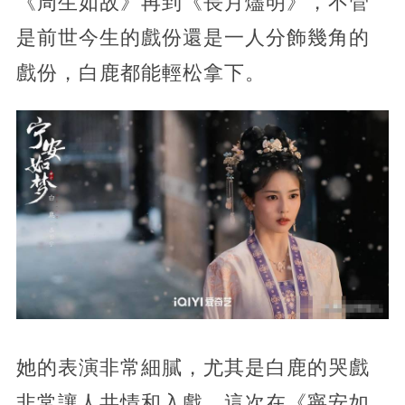
《周生如故》再到《長月燼明》，不管
是前世今生的戲份還是一人分飾幾角的
戲份，白鹿都能輕松拿下。
她的表演非常細膩，尤其是白鹿的哭戲
非常讓人共情和入戲，這次在《寧安如