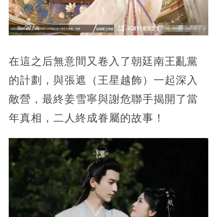
在這之后無意間又卷入了朝廷南王亂黨
的計劃，與張遮（王星越飾）一起深入
敵營，最終姜雪寧與謝危聯手揭開了當
年真相，二人終成眷屬的故事！