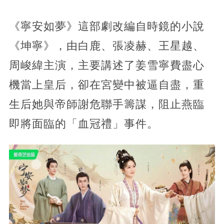
《寧安如夢》這部劇改編自時鏡的小說
《坤寧》，由白鹿、張凌赫、王星越、
周峻緯主演，主要講述了姜雪寧費盡心
機當上皇后，卻在宮變中被逼自盡，重
生后她與帝師謝危聯手籌謀，阻止燕臨
即將面臨的「血冠禮」事件。