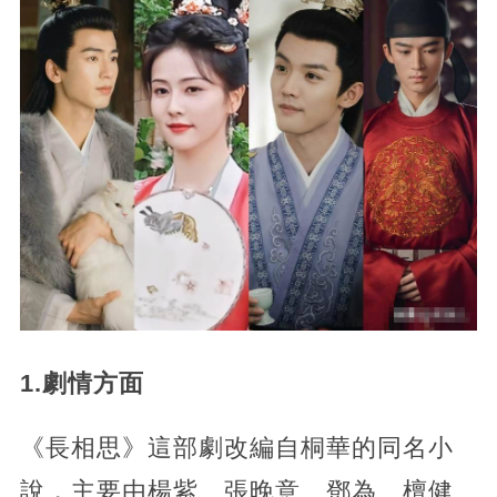
1.劇情方面
《長相思》這部劇改編自桐華的同名小
說，主要由楊紫、張晚意、鄧為、檀健