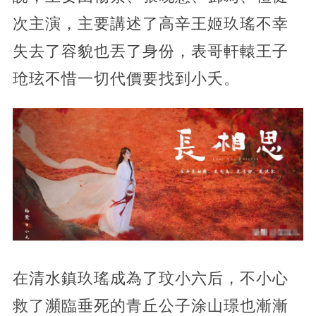
次主演，主要講述了高辛王姬玖瑤不幸
失去了容貌也丟了身份，表哥軒轅王子
玱玹不惜一切代價要找到小夭。
在清水鎮玖瑤成為了玟小六后，不小心
救了瀕臨垂死的青丘公子涂山璟也漸漸