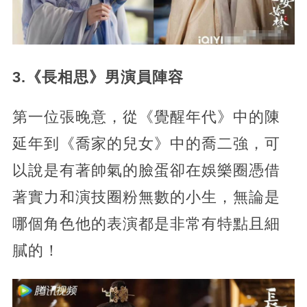
3.《長相思》男演員陣容
第一位張晚意，從《覺醒年代》中的陳
延年到《喬家的兒女》中的喬二強，可
以說是有著帥氣的臉蛋卻在娛樂圈憑借
著實力和演技圈粉無數的小生，無論是
哪個角色他的表演都是非常有特點且細
膩的！