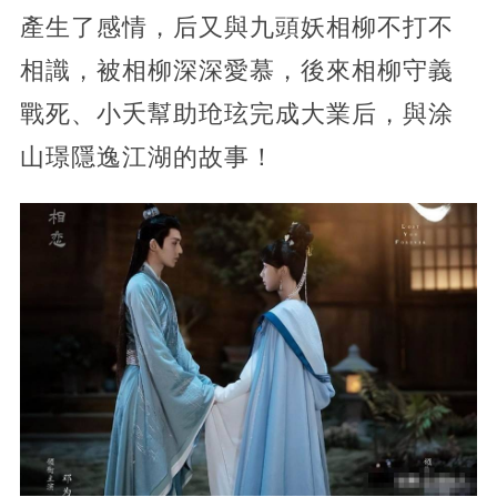
產生了感情，后又與九頭妖相柳不打不
相識，被相柳深深愛慕，後來相柳守義
戰死、小夭幫助玱玹完成大業后，與涂
山璟隱逸江湖的故事！