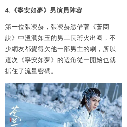
4.《寧安如夢》男演員陣容
第一位張凌赫，張凌赫憑借著《蒼蘭
訣》中溫潤如玉的男二長珩火出圈，不
少網友都覺得欠他一部男主的劇，所以
這次《寧安如夢》的選角從一開始也就
抓住了流量密碼。