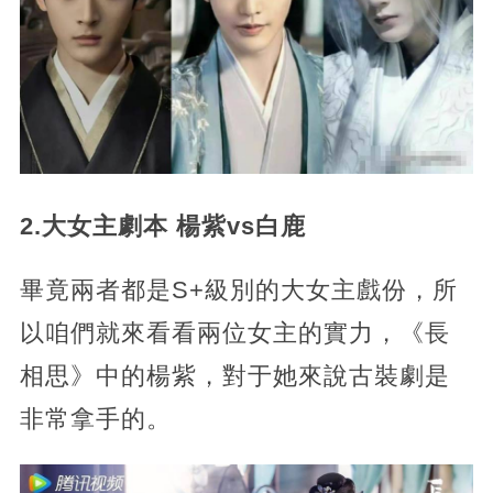
2.大女主劇本 楊紫vs白鹿
畢竟兩者都是S+級別的大女主戲份，所
以咱們就來看看兩位女主的實力，《長
相思》中的楊紫，對于她來說古裝劇是
非常拿手的。