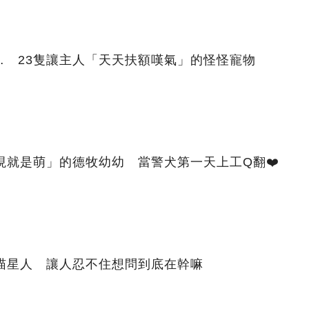
… 23隻讓主人「天天扶額嘆氣」的怪怪寵物
現就是萌」的德牧幼幼 當警犬第一天上工Q翻❤️
的喵星人 讓人忍不住想問到底在幹嘛