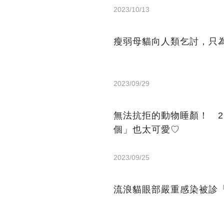
2023/10/13
瘦弱母貓向人類乞討，只
2023/09/29
無法抗拒的動物睡顏！ 
個」也太可愛♡
2023/09/25
流浪貓眼部嚴重感染被診