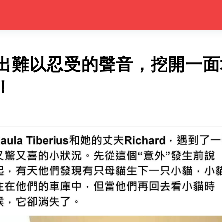
出難以忍受的聲音，挖開一面
！