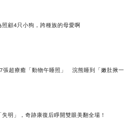
為照顧4只小狗，跨種族的母愛啊
27張超療癒「動物午睡照」 浣熊睡到「嫩肚揪一
「失明」，奇跡康復后睜開雙眼美翻全場！