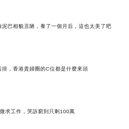
臉泥巴相貌丑陋，養了一個月后，這也太美了吧
后排，香港貴婦圈的C位都是什麼來頭
微求工作，哭訴窮到只剩100萬