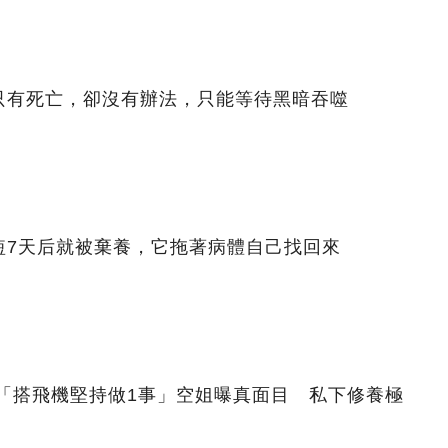
只有死亡，卻沒有辦法，只能等待黑暗吞噬
短7天后就被棄養，它拖著病體自己找回來
帝「搭飛機堅持做1事」空姐曝真面目 私下修養極