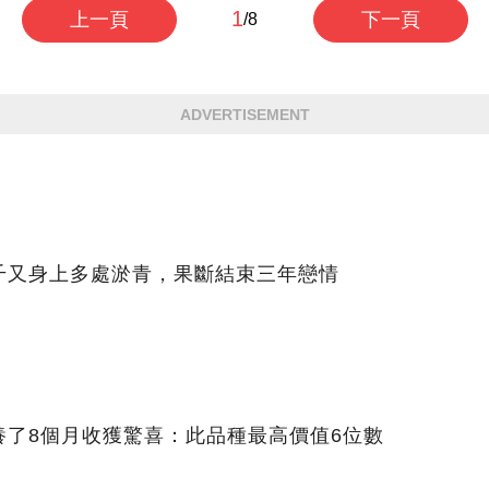
1
上一頁
下一頁
/8
ADVERTISEMENT
千又身上多處淤青，果斷結束三年戀情
養了8個月收獲驚喜：此品種最高價值6位數