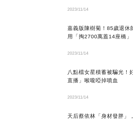
2023/11/14
嘉義版陳樹菊！85歲退休
用「掏2700萬蓋14座橋」
2023/11/14
八點檔女星積蓄被騙光！
直播」喉嚨啞掉噴血
2023/11/14
天后蔡依林「身材發胖」