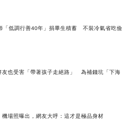
師「低調行善40年」捐畢生積蓄 不裝冷氣省吃儉
好友也受害「帶著孩子走絕路」 為補錢坑「下海
，機場照曝出，網友大呼：這才是極品身材